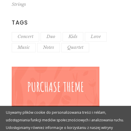
Strings
TAGS
Concert
Duo
Kids
Love
Music
Notes
Quartet
Używamy plików cookie do personalizowania treści i reklam,
udostępniania funkcji mediów społecznościowych i analizowania ruchu.
Udostępniamy również informacje o korzystaniu z naszej witryny